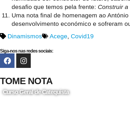
desafio que temos pela frente:
Construir a
Uma nota final de homenagem ao António V
desenvolvimento económico e sofreram ou
Dinamismos
Acege
,
Covid19
Siga-nos nas redes sociais:
TOME NOTA
Curso Geral de Catequista
24 de Agosto