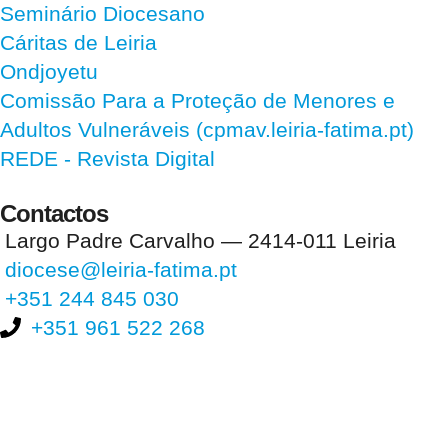
Seminário Diocesano
Cáritas de Leiria
Ondjoyetu
Comissão Para a Proteção de Menores e
Adultos Vulneráveis (cpmav.leiria-fatima.pt)
REDE - Revista Digital
Contactos
Largo Padre Carvalho — 2414-011 Leiria
diocese@leiria-fatima.pt
+351 244 845 030
+351 961 522 268
Nos últimos 30 dias tivemos 397.510 visitas que abriram 586.072
páginas.