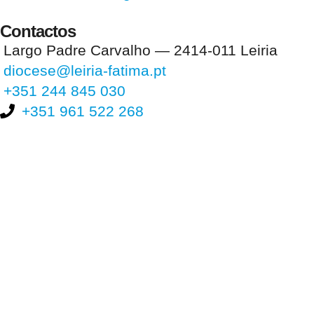
Contactos
Largo Padre Carvalho — 2414-011 Leiria
diocese@leiria-fatima.pt
+351 244 845 030
+351 961 522 268
Nos últimos 30 dias tivemos 394.567 visitas que abriram 589.869
páginas.