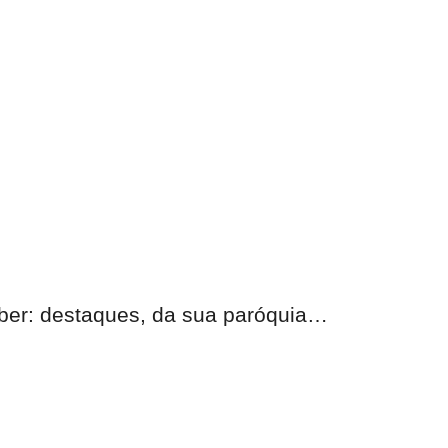
eber: destaques, da sua paróquia…
nas.