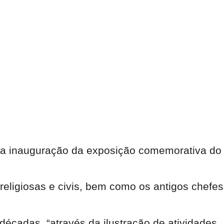
e na inauguração da exposição comemorativa do
eligiosas e civis, bem como os antigos chefes
décadas, “através da ilustração de atividades