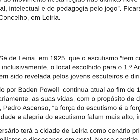
tual, intelectual e de pedagogia pelo jogo”. Fica
 Concelho, em Leiria.
 Sé de Leiria, em 1925, que o escutismo “tem c
i, inclusivamente, o local escolhido para o 1.
 sido revelada pelos jovens escuteiros e dirig
do por Baden Powell, continua atual ao fim de 
ariamente, as suas vidas, com o propósito de
 Pedro Ascenso, “a força do escutismo é a for
idade e alegria do escutismo falam mais alto,
sário terá a cidade de Leiria como cenário pri
familiares e diocesanos em geral. Nesse sentid