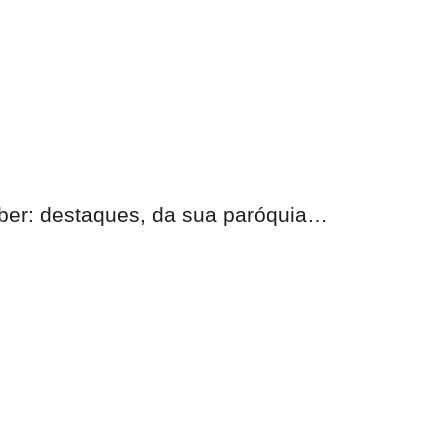
eber:
destaques, da sua paróquia
…