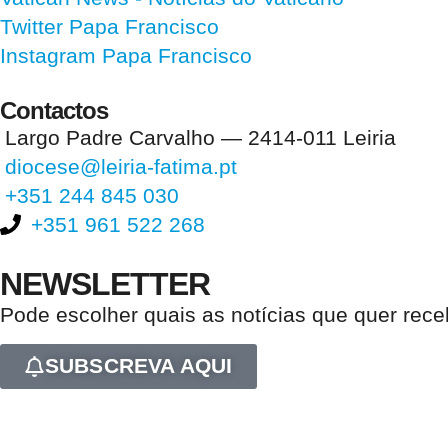
Twitter Papa Francisco
Instagram Papa Francisco
Contactos
Largo Padre Carvalho — 2414-011 Leiria
diocese@leiria-fatima.pt
+351 244 845 030
+351 961 522 268
NEWSLETTER
Pode escolher quais as notícias que quer rec
SUBSCREVA AQUI
Nos últimos 30 dias tivemos 405.079 visitas que abriram 606.864 pági