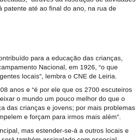
rá patente até ao final do ano, na rua de
ontribuído para a educação das crianças,
º Acampamento Nacional, em 1926, “o que
entes locais”, lembra o CNE de Leiria.
108 anos e “é por ele que os 2700 escuteiros
 deixar o mundo um pouco melhor do que o
ça das crianças e jovens; por mais problemas
 impelem e forçam para irmos mais além”.
ncipal, mas estender-se-á a outros locais e
o, será também assinalado com especial