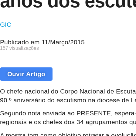
anos dos escute
GIC
Publicado em
11/Março/2015
157 visualizações
Ouvir Artigo
O chefe nacional do Corpo Nacional de Escuta
90.º aniversário do escutismo na diocese de L
Segundo nota enviada ao PRESENTE, espera-se 
regionais e os chefes dos 34 agrupamentos qu
A mostra tem como objetivo retratar a evoluçã