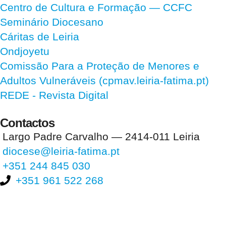
Centro de Cultura e Formação — CCFC
Seminário Diocesano
Cáritas de Leiria
Ondjoyetu
Comissão Para a Proteção de Menores e
Adultos Vulneráveis (cpmav.leiria-fatima.pt)
REDE - Revista Digital
Contactos
Largo Padre Carvalho — 2414-011 Leiria
diocese@leiria-fatima.pt
+351 244 845 030
+351 961 522 268
Nos últimos 30 dias tivemos 400.318 visitas que abriram 589.044
páginas.