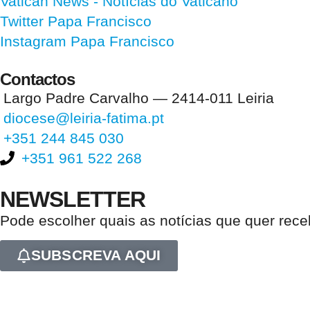
Vatican News
- Notícias do Vaticano
Twitter Papa Francisco
Instagram Papa Francisco
Contactos
Largo Padre Carvalho — 2414-011 Leiria
diocese@leiria-fatima.pt
+351 244 845 030
+351 961 522 268
NEWSLETTER
Pode escolher quais as notícias que quer rec
SUBSCREVA AQUI
Nos últimos 30 dias tivemos 399.205 visitas que abriram 598.702 pági