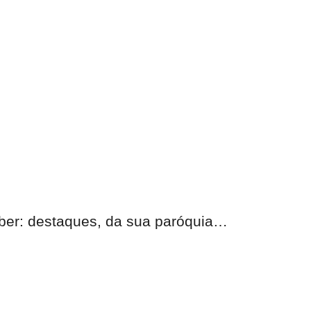
eber: destaques, da sua paróquia…
nas.