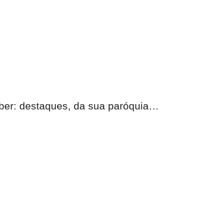
eber:
destaques, da sua paróquia
…