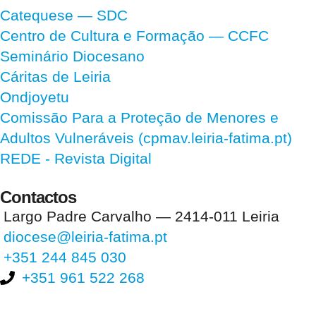
Catequese — SDC
Centro de Cultura e Formação — CCFC
Seminário Diocesano
Cáritas de Leiria
Ondjoyetu
Comissão Para a Proteção de Menores e
Adultos Vulneráveis (cpmav.leiria-fatima.pt)
REDE - Revista Digital
Contactos
Largo Padre Carvalho — 2414-011 Leiria
diocese@leiria-fatima.pt
+351 244 845 030
+351 961 522 268
Nos últimos 30 dias tivemos 393.044 visitas que abriram 585.932
páginas.