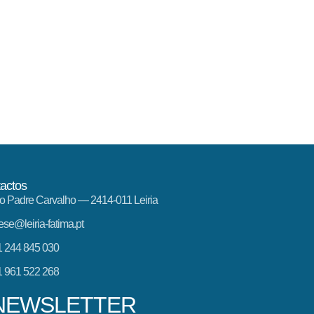
actos
o Padre Carvalho — 2414-011 Leiria
ese@leiria-fatima.pt
 244 845 030
 961 522 268
NEWSLETTER