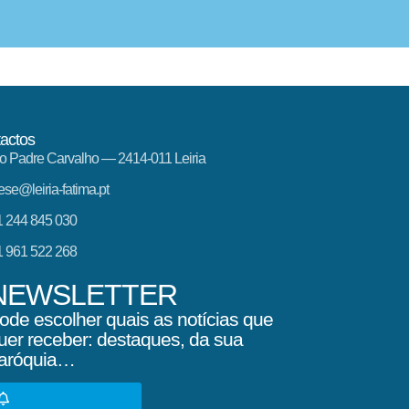
actos
o Padre Carvalho — 2414-011 Leiria
ese@leiria-fatima.pt
 244 845 030
 961 522 268
NEWSLETTER
ode escolher quais as notícias que
uer receber: destaques, da sua
aróquia…
SUBSCREVA AQUI