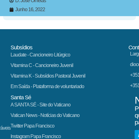
D. José Ornelas
Junho 16, 2022
Subsídios
Cont
Larg
Laudate
- Cancioneiro Litúrgico
dioc
Vitamina C
- Cancioneiro Juvenil
+351
Vitamina K
- Subsídios Pastoral Juvenil
+351
Em Saída
- Plataforma de voluntariado
Santa Sé
A SANTA SÉ - Site do Vaticano
P
q
Vatican News
- Notícias do Vaticano
p
Twitter Papa Francisco
ráveis
Instagram Papa Francisco