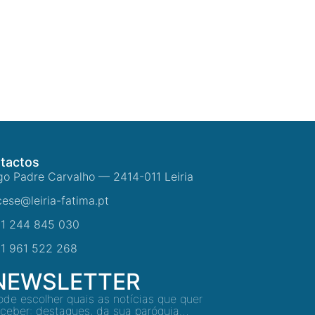
tactos
go Padre Carvalho — 2414-011 Leiria
cese@leiria-fatima.pt
1 244 845 030
1 961 522 268
NEWSLETTER
ode escolher quais as notícias que quer
eceber: destaques, da sua paróquia…