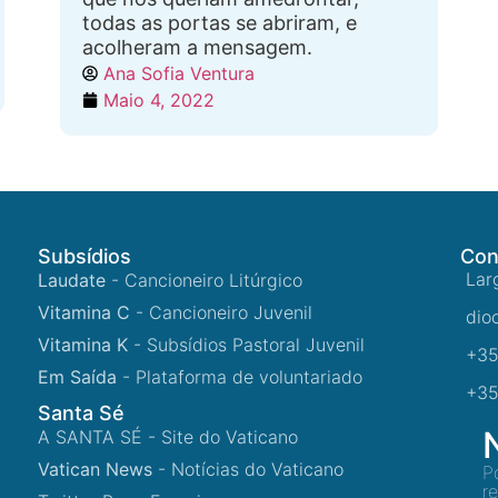
todas as portas se abriram, e
acolheram a mensagem.
Ana Sofia Ventura
Maio 4, 2022
Subsídios
Con
Lar
Laudate
- Cancioneiro Litúrgico
Vitamina C
- Cancioneiro Juvenil
dio
Vitamina K
- Subsídios Pastoral Juvenil
+35
Em Saída
- Plataforma de voluntariado
+35
Santa Sé
A SANTA SÉ - Site do Vaticano
Vatican News
- Notícias do Vaticano
P
r