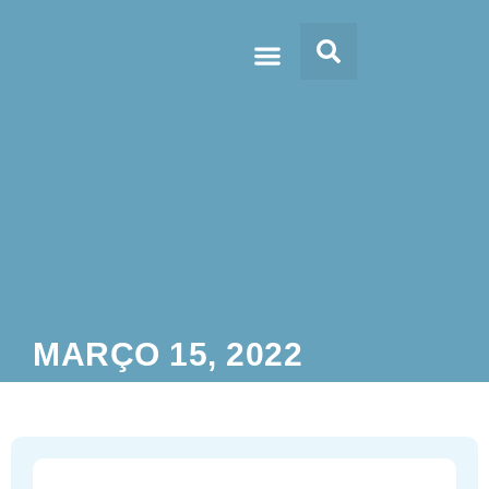
Doc’s & Media
MARÇO 15, 2022