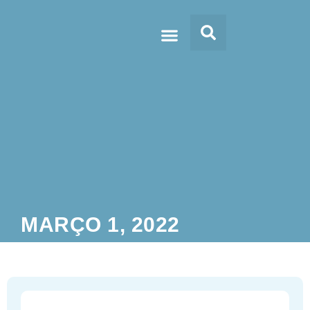
Doc’s & Media
MARÇO 1, 2022