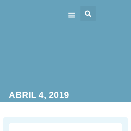
Doc’s & Media
ABRIL 4, 2019