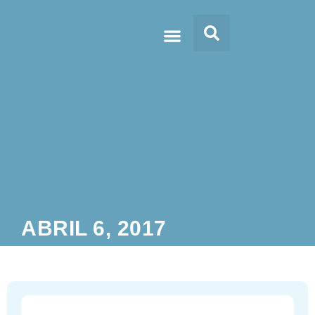
Doc’s & Media
ABRIL 6, 2017