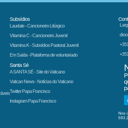
Subsídios
Cont
Larg
Laudate
- Cancioneiro Litúrgico
dioc
Vitamina C
- Cancioneiro Juvenil
+351
Vitamina K
- Subsídios Pastoral Juvenil
+351
Em Saída
- Plataforma de voluntariado
Santa Sé
A SANTA SÉ - Site do Vaticano
P
q
Vatican News
- Notícias do Vaticano
p
Twitter Papa Francisco
ráveis
Instagram Papa Francisco
Nos ú
593.