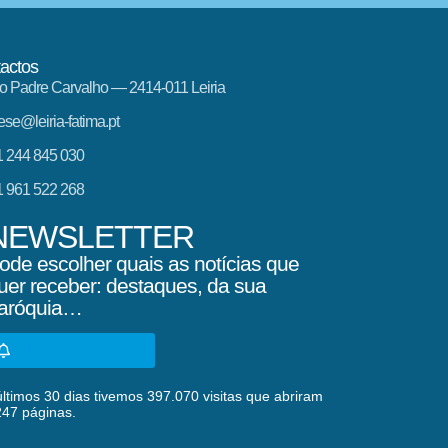
actos
o Padre Carvalho — 2414-011 Leiria
ese@leiria-fatima.pt
 244 845 030
 961 522 268
NEWSLETTER
ode escolher quais as notícias que
uer receber: destaques, da sua
aróquia…
SUBSCREVA AQUI
ltimos 30 dias tivemos 397.070 visitas que abriram
247 páginas.