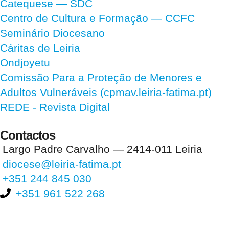
Catequese — SDC
Centro de Cultura e Formação — CCFC
Seminário Diocesano
Cáritas de Leiria
Ondjoyetu
Comissão Para a Proteção de Menores e
Adultos Vulneráveis (cpmav.leiria-fatima.pt)
REDE - Revista Digital
Contactos
Largo Padre Carvalho — 2414-011 Leiria
diocese@leiria-fatima.pt
+351 244 845 030
+351 961 522 268
Nos últimos 30 dias tivemos 402.398 visitas que abriram 603.052
páginas.