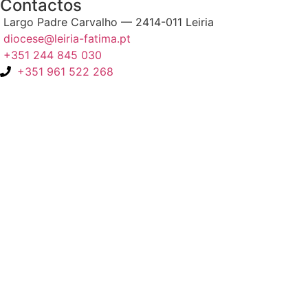
Contactos
Largo Padre Carvalho — 2414-011 Leiria
diocese@leiria-fatima.pt
+351 244 845 030
+351 961 522 268
Nos últimos 30 dias tivemos 402.049 visitas que abriram 600.010
páginas.