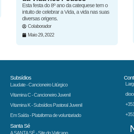
Esta festa do 8º ano da catequese tem o
intuito de celebrar a Vida, a vida nas suas
diversas origens.
Colaborador
Maio 29, 2022
Subsídios
Cont
Larg
Laudate
- Cancioneiro Litúrgico
dioc
Vitamina C
- Cancioneiro Juvenil
+351
Vitamina K
- Subsídios Pastoral Juvenil
+351
Em Saída
- Plataforma de voluntariado
Santa Sé
A SANTA SÉ - Site do Vaticano