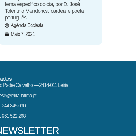
tema específico do dia, por D. José
Tolentino Mendonça, cardeal e poeta
português.
Agência Ecclesia
Maio 7, 2021
actos
o Padre Carvalho — 2414-011 Leiria
ese@leiria-fatima.pt
 244 845 030
 961 522 268
NEWSLETTER