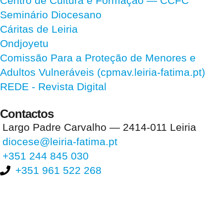
Centro de Cultura e Formação — CCFC
Seminário Diocesano
Cáritas de Leiria
Ondjoyetu
Comissão Para a Proteção de Menores e
Adultos Vulneráveis (cpmav.leiria-fatima.pt)
REDE - Revista Digital
Contactos
Largo Padre Carvalho — 2414-011 Leiria
diocese@leiria-fatima.pt
+351 244 845 030
+351 961 522 268
Nos últimos 30 dias tivemos 394.471 visitas que abriram 587.827
páginas.