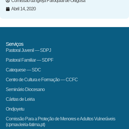
Comissão da Igreja Paroquial de Ortigosa
Abril 14, 2020
Serviços
Pastoral Juvenil — SDPJ
Pastoral Familiar — SDPF
Catequese — SDC
Centro de Cultura e Formação — CCFC
Seminário Diocesano
Cáritas de Leiria
Ondjoyetu
Comissão Para a Proteção de Menores e Adultos Vulneráveis
(cpmav.leiria-fatima.pt)