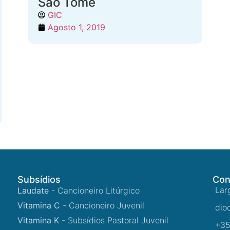
São Tomé
GIC
Agosto 1, 2019
Subsídios
Con
Lar
Laudate
- Cancioneiro Litúrgico
Vitamina C
- Cancioneiro Juvenil
dio
Vitamina K
- Subsídios Pastoral Juvenil
+35