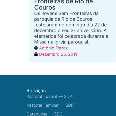
Fronteiras de Rio de
Couros
Os Jovens Sem Fronteiras da
paróquia de Rio de Couros
festejaram no domingo dia 22 de
dezembro o seu 3º aniversário. A
efeméride foi celebrada durante a
Missa na igreja paroquial.
António Ferraz
Dezembro 26, 2019
Serviços
Pastoral Juvenil — SDPJ
Pastoral Familiar — SDPF
Catequese — SDC