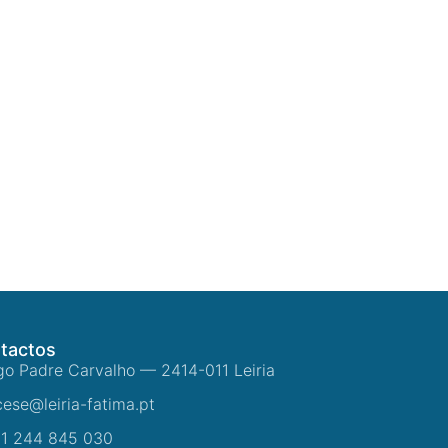
tactos
go Padre Carvalho — 2414-011 Leiria
cese@leiria-fatima.pt
1 244 845 030