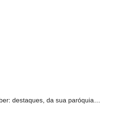
eber:
destaques, da sua paróquia
…