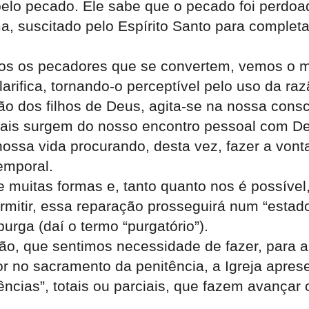
elo pecado. Ele sabe que o pecado foi perdoad
, suscitado pelo Espírito Santo para completar
os os pecadores que se convertem, vemos o m
rifica, tornando-o perceptível pelo uso da raz
o dos filhos de Deus, agita-se na nossa consc
uais surgem do nosso encontro pessoal com De
ossa vida procurando, desta vez, fazer a vont
emporal.
 muitas formas e, tanto quanto nos é possível,
mitir, essa reparação prosseguirá num “estado”
rga (daí o termo “purgatório”).
ção, que sentimos necessidade de fazer, para 
r no sacramento da penitência, a Igreja apres
ências”, totais ou parciais, que fazem avanç