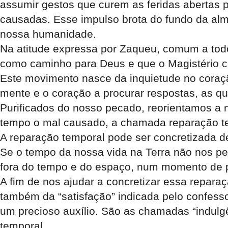
assumir gestos que curem as feridas abertas p
causadas. Esse impulso brota do fundo da alma
nossa humanidade.
Na atitude expressa por Zaqueu, comum a tod
como caminho para Deus e que o Magistério cla
Este movimento nasce da inquietude no coraçã
mente e o coração a procurar respostas, as q
Purificados do nosso pecado, reorientamos a n
tempo o mal causado, a chamada reparação t
A reparação temporal pode ser concretizada de
Se o tempo da nossa vida na Terra não nos per
fora do tempo e do espaço, num momento de pu
A fim de nos ajudar a concretizar essa repara
também da “satisfação” indicada pelo confesso
um precioso auxílio. São as chamadas “indulg
temporal.