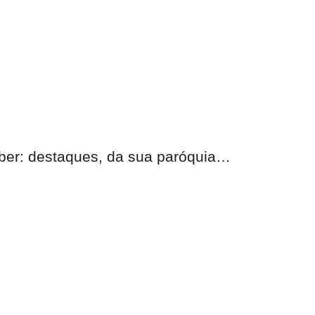
eber:
destaques, da sua paróquia
…