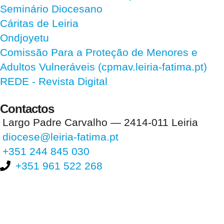
Seminário Diocesano
Cáritas de Leiria
Ondjoyetu
Comissão Para a Proteção de Menores e
Adultos Vulneráveis (cpmav.leiria-fatima.pt)
REDE - Revista Digital
Contactos
Largo Padre Carvalho — 2414-011 Leiria
diocese@leiria-fatima.pt
+351 244 845 030
+351 961 522 268
Nos últimos 30 dias tivemos 394.397 visitas que abriram 589.644
páginas.