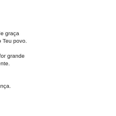
.
de graça
 Teu povo.
for grande
nte.
ança.