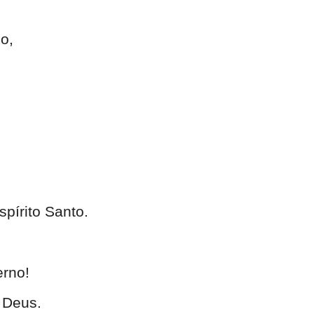
o,
pírito Santo.
erno!
e Deus.