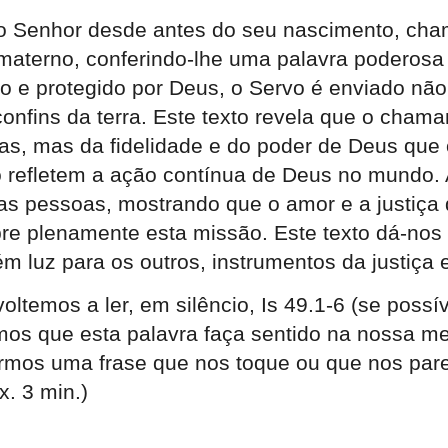
o Senhor
desde antes do seu nascimento,
cha
materno, conferindo-lhe uma palavra poderosa 
o e protegido por Deus, o Servo é enviado não
onfins da terra. Este texto revela que
o chamam
, mas da fidelidade e do poder de Deus que o 
o refletem a ação contínua de Deus no mundo. 
as pessoas, mostrando que o amor e a justiça
re plenamente esta missão. Este texto dá-nos
ém luz para os outros
, instrumentos da justiça
 voltemos a ler, em silêncio, Is 49.1-6
(se possív
emos que esta palavra faça sentido na nossa 
mos uma frase que nos toque ou que nos pareç
. 3 min.)