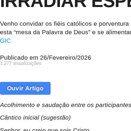
IRRADIAR ES
Venho convidar os fiéis católicos e porventur
esta “mesa da Palavra de Deus” e se alimenta
GIC
Publicado em
26/Fevereiro/2026
1.277 visualizações
Ouvir Artigo
Acolhimento e saudação entre os participante
Cântico inicial (sugestão)
Senhor, eu creio que sois Cristo,