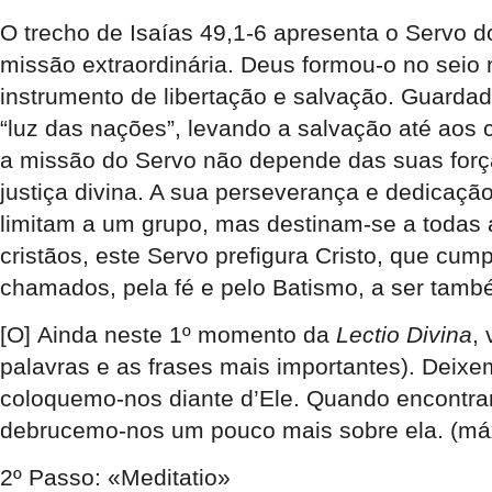
O trecho de Isaías 49,1-6 apresenta o
Servo d
missão extraordinária
. Deus formou-o no seio 
instrumento de libertação e salvação. Guardad
“luz das nações”
, levando a salvação até aos c
a missão do Servo não depende das suas forças
justiça divina. A sua perseverança e dedicaçã
limitam a um grupo, mas destinam-se a todas 
cristãos,
este Servo prefigura Cristo
, que cump
chamados, pela fé e pelo Batismo, a ser tamb
[O]
Ainda neste 1º momento da
Lectio Divina
,
palavras e as frases mais importantes). Deix
coloquemo-nos diante d’Ele. Quando encontrar
debrucemo-nos um pouco mais sobre ela. (máx
2º Passo: «Meditatio»