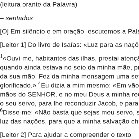
(leitura orante da Palavra)
– sentados
[O] Em silêncio e em oração, escutemos a Pal
[Le
itor 1] Do livro de Isaías: «Luz para as naçõ
1
«Ouvi-me, habitantes das ilhas, prestai at
quando ainda estava no seio da minha mãe, 
da sua mão. Fez da minha mensagem uma seta
4
glorificado.»
Eu dizia a mim mesmo: «Em vão 
mãos do SENHOR, e no meu Deus a minha r
o seu servo, para lhe reconduzir Jacob, e pa
6
Disse-me: «Não basta que sejas meu servo, só 
luz das nações, para que a minha salvação che
[Le
itor 2] Para ajudar a compreender o texto