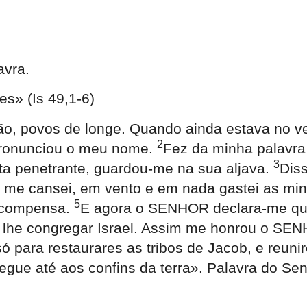
avra.
es» (Is 49,1-6)
enção, povos de longe. Quando ainda estava n
2
pronunciou o meu nome.
Fez da minha palavr
3
 penetrante, guardou-me na sua aljava.
Diss
me cansei, em vento e em nada gastei as minh
5
ecompensa.
E agora o SENHOR declara-me que
ra lhe congregar Israel. Assim me honrou o SE
para restaurares as tribos de Jacob, e reunire
gue até aos confins da terra». Palavra do Sen