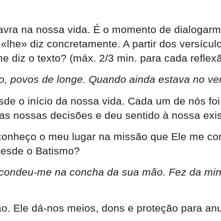
lavra na nossa vida. É o momento de dialogarm
«lhe» diz concretamente. A partir dos versícu
 diz o texto? (máx. 2/3 min. para cada reflex
nção, povos de longe. Quando ainda estava n
e o início da nossa vida. Cada um de nós foi
 nossas decisões e deu sentido à nossa exis
nheço o meu lugar na missão que Ele me conf
desde o Batismo?
scondeu-me na concha da sua mão. Fez da mi
ão. Ele dá-nos meios, dons e proteção para an