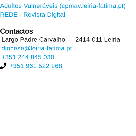
Adultos Vulneráveis (cpmav.leiria-fatima.pt)
REDE - Revista Digital
Contactos
Largo Padre Carvalho — 2414-011 Leiria
diocese@leiria-fatima.pt
+351 244 845 030
+351 961 522 268
Nos últimos 30 dias tivemos 397.572 visitas que abriram 586.139
páginas.