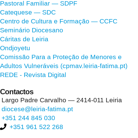
Pastoral Familiar — SDPF
Catequese — SDC
Centro de Cultura e Formação — CCFC
Seminário Diocesano
Cáritas de Leiria
Ondjoyetu
Comissão Para a Proteção de Menores e
Adultos Vulneráveis (cpmav.leiria-fatima.pt)
REDE - Revista Digital
Contactos
Largo Padre Carvalho — 2414-011 Leiria
diocese@leiria-fatima.pt
+351 244 845 030
+351 961 522 268
Nos últimos 30 dias tivemos 395.945 visitas que abriram 584.363