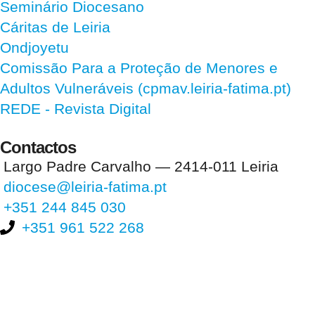
Seminário Diocesano
Cáritas de Leiria
Ondjoyetu
Comissão Para a Proteção de Menores e
Adultos Vulneráveis (cpmav.leiria-fatima.pt)
REDE - Revista Digital
Contactos
Largo Padre Carvalho — 2414-011 Leiria
diocese@leiria-fatima.pt
+351 244 845 030
+351 961 522 268
Nos últimos 30 dias tivemos 396.516 visitas que abriram 592.495
páginas.