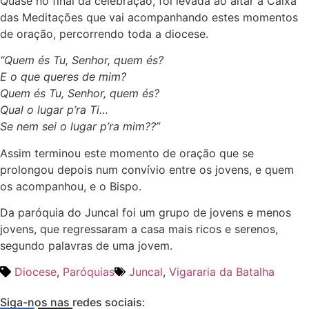
Quase no final da celebração, foi levada ao altar a Caixa
das Meditações que vai acompanhando estes momentos
de oração, percorrendo toda a diocese.
“Quem és Tu, Senhor, quem és?
E o que queres de mim?
Quem és Tu, Senhor, quem és?
Qual o lugar p’ra Ti…
Se nem sei o lugar p’ra mim??”
Assim terminou este momento de oração que se
prolongou depois num convívio entre os jovens, e quem
os acompanhou, e o Bispo.
Da paróquia do Juncal foi um grupo de jovens e menos
jovens, que regressaram a casa mais ricos e serenos,
segundo palavras de uma jovem.
Diocese
,
Paróquias
Juncal
,
Vigararia da Batalha
Siga-nos nas redes sociais: