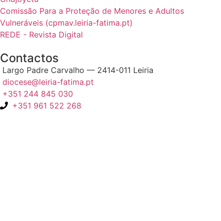
Comissão Para a Proteção de Menores e Adultos
Vulneráveis (cpmav.leiria-fatima.pt)
REDE - Revista Digital
Contactos
Largo Padre Carvalho — 2414-011 Leiria
diocese@leiria-fatima.pt
+351 244 845 030
+351 961 522 268
Nos últimos 30 dias tivemos 400.514 visitas que abriram 597.701
páginas.