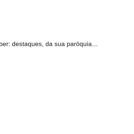
eber:
destaques, da sua paróquia
…