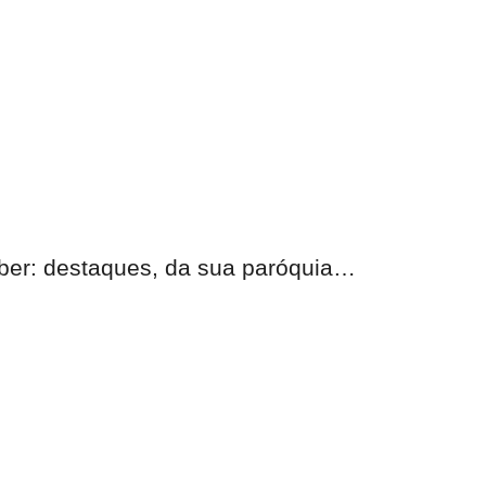
eber: destaques, da sua paróquia…
nas.