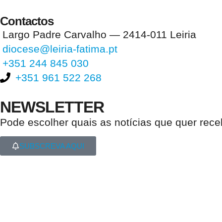
Contactos
Largo Padre Carvalho — 2414-011 Leiria
diocese@leiria-fatima.pt
+351 244 845 030
+351 961 522 268
NEWSLETTER
Pode escolher quais as notícias que quer rec
SUBSCREVA AQUI
Nos últimos 30 dias tivemos 397.593 visitas que abriram 591.524 pági