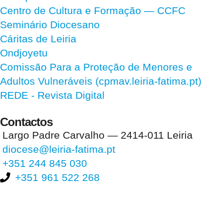
Centro de Cultura e Formação — CCFC
Seminário Diocesano
Cáritas de Leiria
Ondjoyetu
Comissão Para a Proteção de Menores e
Adultos Vulneráveis (cpmav.leiria-fatima.pt)
REDE - Revista Digital
Contactos
Largo Padre Carvalho — 2414-011 Leiria
diocese@leiria-fatima.pt
+351 244 845 030
+351 961 522 268
Nos últimos 30 dias tivemos 401.531 visitas que abriram 595.738
páginas.