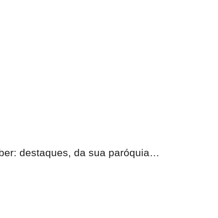
eber:
destaques, da sua paróquia
…