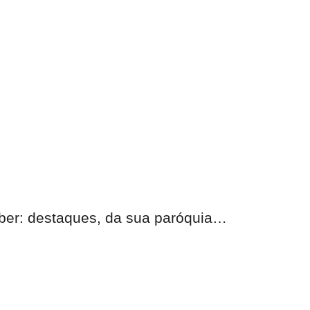
eber: destaques, da sua paróquia…
nas.