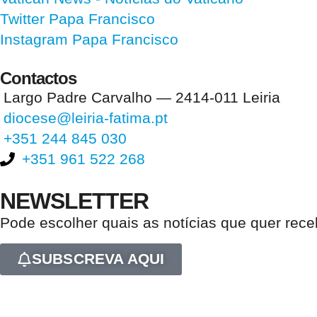
Twitter Papa Francisco
Instagram Papa Francisco
Contactos
Largo Padre Carvalho — 2414-011 Leiria
diocese@leiria-fatima.pt
+351 244 845 030
+351 961 522 268
NEWSLETTER
Pode escolher quais as notícias que quer rec
SUBSCREVA AQUI
Nos últimos 30 dias tivemos 403.848 visitas que abriram 605.153 pági