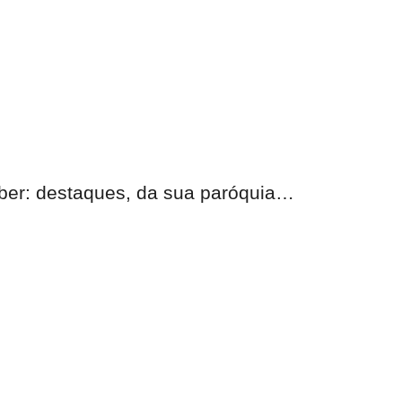
eber:
destaques, da sua paróquia
…