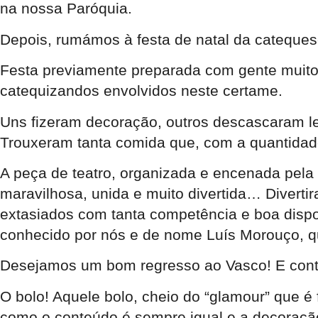
na nossa Paróquia.
Depois, rumámos à festa de natal da catequese
Festa previamente preparada com gente muito h
catequizandos envolvidos neste certame.
Uns fizeram decoração, outros descascaram le
Trouxeram tanta comida que, com a quantidade 
A peça de teatro, organizada e encenada pela
maravilhosa, unida e muito divertida… Divert
extasiados com tanta competência e boa disp
conhecido por nós e de nome Luís Morouço, qu
Desejamos um bom regresso ao Vasco! E conti
O bolo! Aquele bolo, cheio do “glamour” que é f
como o conteúdo é sempre igual e a decoração