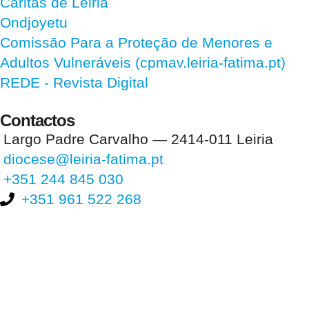
Cáritas de Leiria
Ondjoyetu
Comissão Para a Proteção de Menores e
Adultos Vulneráveis (cpmav.leiria-fatima.pt)
REDE - Revista Digital
Contactos
Largo Padre Carvalho — 2414-011 Leiria
diocese@leiria-fatima.pt
+351 244 845 030
+351 961 522 268
Nos últimos 30 dias tivemos 395.101 visitas que abriram 593.045
páginas.