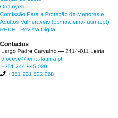
Ondjoyetu
Comissão Para a Proteção de Menores e
Adultos Vulneráveis (cpmav.leiria-fatima.pt)
REDE - Revista Digital
Contactos
Largo Padre Carvalho — 2414-011 Leiria
diocese@leiria-fatima.pt
+351 244 845 030
+351 961 522 268
Nos últimos 30 dias tivemos 396.108 visitas que abriram 584.534
páginas.