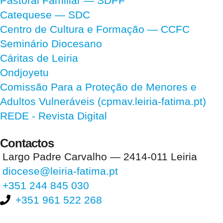
Pastoral Familiar — SDPF
Catequese — SDC
Centro de Cultura e Formação — CCFC
Seminário Diocesano
Cáritas de Leiria
Ondjoyetu
Comissão Para a Proteção de Menores e
Adultos Vulneráveis (cpmav.leiria-fatima.pt)
REDE - Revista Digital
Contactos
Largo Padre Carvalho — 2414-011 Leiria
diocese@leiria-fatima.pt
+351 244 845 030
+351 961 522 268
Nos últimos 30 dias tivemos 396.113 visitas que abriram 584.539
páginas.