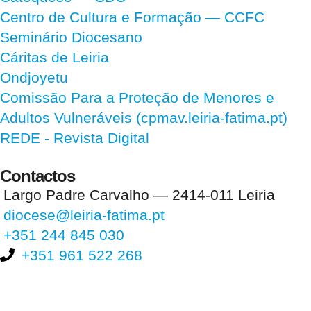
Centro de Cultura e Formação — CCFC
Seminário Diocesano
Cáritas de Leiria
Ondjoyetu
Comissão Para a Proteção de Menores e
Adultos Vulneráveis (cpmav.leiria-fatima.pt)
REDE - Revista Digital
Contactos
Largo Padre Carvalho — 2414-011 Leiria
diocese@leiria-fatima.pt
+351 244 845 030
+351 961 522 268
Nos últimos 30 dias tivemos 396.569 visitas que abriram 592.561
páginas.