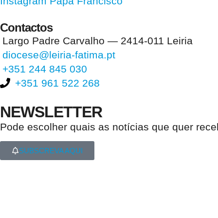
Instagram Papa Francisco
Contactos
Largo Padre Carvalho — 2414-011 Leiria
diocese@leiria-fatima.pt
+351 244 845 030
+351 961 522 268
NEWSLETTER
Pode escolher quais as notícias que quer rec
SUBSCREVA AQUI
Nos últimos 30 dias tivemos 397.026 visitas que abriram 585.538 pági