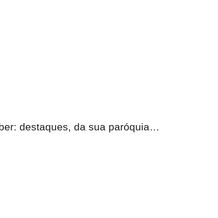
eber: destaques, da sua paróquia…
nas.