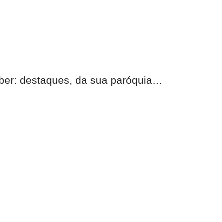
eber:
destaques, da sua paróquia
…