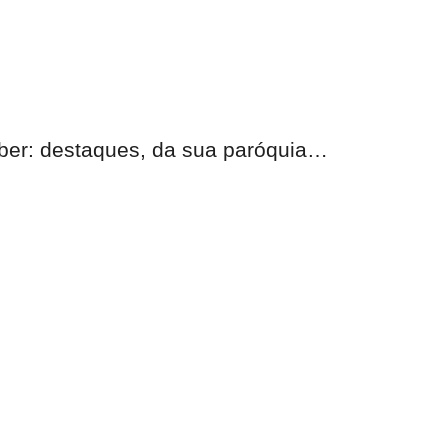
eber:
destaques, da sua paróquia
…