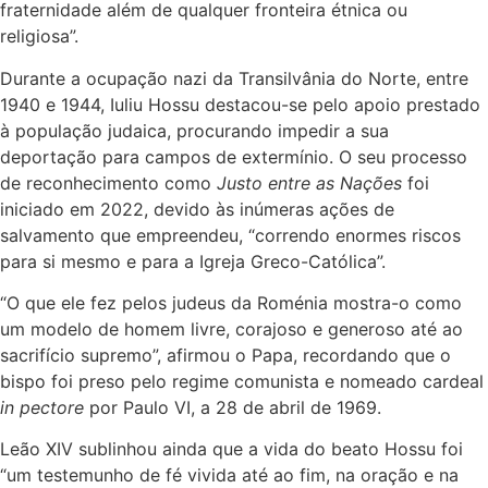
fraternidade além de qualquer fronteira étnica ou
religiosa”.
Durante a ocupação nazi da Transilvânia do Norte, entre
1940 e 1944, Iuliu Hossu destacou-se pelo apoio prestado
à população judaica, procurando impedir a sua
deportação para campos de extermínio. O seu processo
de reconhecimento como
Justo entre as Nações
foi
iniciado em 2022, devido às inúmeras ações de
salvamento que empreendeu, “correndo enormes riscos
para si mesmo e para a Igreja Greco-Católica”.
“O que ele fez pelos judeus da Roménia mostra-o como
um modelo de homem livre, corajoso e generoso até ao
sacrifício supremo”, afirmou o Papa, recordando que o
bispo foi preso pelo regime comunista e nomeado cardeal
in pectore
por Paulo VI, a 28 de abril de 1969.
Leão XIV sublinhou ainda que a vida do beato Hossu foi
“um testemunho de fé vivida até ao fim, na oração e na