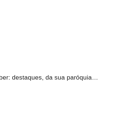
eber:
destaques, da sua paróquia
…