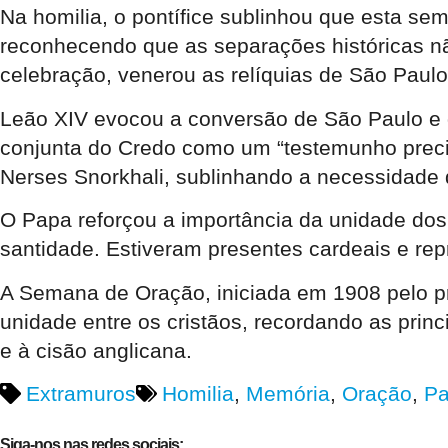
Na homilia, o pontífice sublinhou que esta 
reconhecendo que as separações históricas não
celebração, venerou as relíquias de São Paul
Leão XIV evocou a conversão de São Paulo e d
conjunta do Credo como um “testemunho preci
Nerses Snorkhali, sublinhando a necessidade 
O Papa reforçou a importância da unidade dos
santidade. Estiveram presentes cardeais e rep
A Semana de Oração, iniciada em 1908 pelo pr
unidade entre os cristãos, recordando as prin
e à cisão anglicana.
Extramuros
Homilia
,
Memória
,
Oração
,
Pa
Siga-nos nas redes sociais: