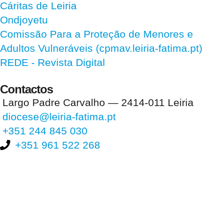
Cáritas de Leiria
Ondjoyetu
Comissão Para a Proteção de Menores e
Adultos Vulneráveis (cpmav.leiria-fatima.pt)
REDE - Revista Digital
Contactos
Largo Padre Carvalho — 2414-011 Leiria
diocese@leiria-fatima.pt
+351 244 845 030
+351 961 522 268
Nos últimos 30 dias tivemos 391.714 visitas que abriram 588.704
páginas.