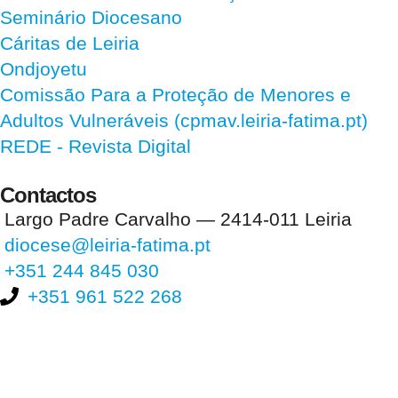
Seminário Diocesano
Cáritas de Leiria
Ondjoyetu
Comissão Para a Proteção de Menores e
Adultos Vulneráveis (cpmav.leiria-fatima.pt)
REDE - Revista Digital
Contactos
Largo Padre Carvalho — 2414-011 Leiria
diocese@leiria-fatima.pt
+351 244 845 030
+351 961 522 268
Nos últimos 30 dias tivemos 397.805 visitas que abriram 591.744
páginas.