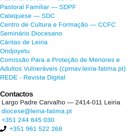
Pastoral Familiar — SDPF
Catequese — SDC
Centro de Cultura e Formação — CCFC
Seminário Diocesano
Cáritas de Leiria
Ondjoyetu
Comissão Para a Proteção de Menores e
Adultos Vulneráveis (cpmav.leiria-fatima.pt)
REDE - Revista Digital
Contactos
Largo Padre Carvalho — 2414-011 Leiria
diocese@leiria-fatima.pt
+351 244 845 030
+351 961 522 268
Nos últimos 30 dias tivemos 394.905 visitas que abriram 590.333