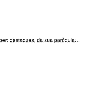
eber:
destaques, da sua paróquia
…