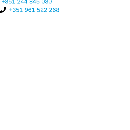
+351 244 845 030
+351 961 522 268
Nos últimos 30 dias tivemos 396.205 visitas que abriram 584.633
páginas.