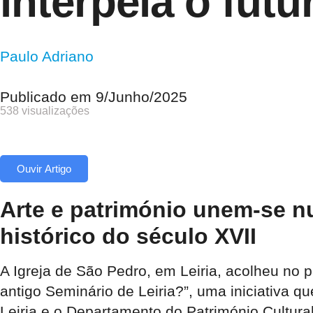
interpela o futu
Paulo Adriano
Publicado em
9/Junho/2025
538 visualizações
Ouvir Artigo
Arte e património unem-se n
histórico do século XVII
A Igreja de São Pedro, em Leiria, acolheu no 
antigo Seminário de Leiria?”, uma iniciativa 
Leiria e o Departamento do Património Cultur