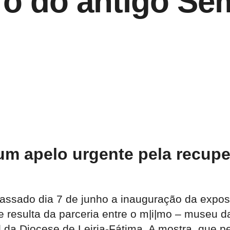
ro do antigo Sem
um apelo urgente pela recupe
passado dia 7 de junho a inauguração da exposi
que resulta da parceria entre o m|i|mo – muse
al da Diocese de Leiria-Fátima. A mostra, que