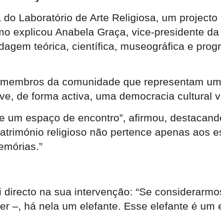
a do Laboratório de Arte Religiosa, um project
omo explicou Anabela Graça, vice-presidente da
agem teórica, científica, museográfica e pro
s e membros da comunidade que representam um 
move, de forma activa, uma democracia cultural v
e um espaço de encontro”, afirmou, destacando
 património religioso não pertence apenas aos
emórias.”
oi directo na sua intervenção: “Se considerar
–, há nela um elefante. Esse elefante é um edi