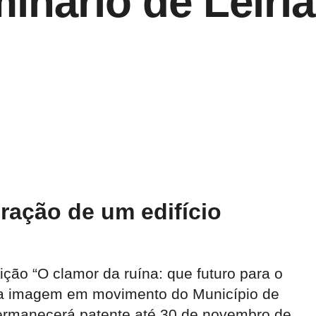
inário de Leiria
ração de um edifício
ção “O clamor da ruína: que futuro para o
u da imagem em movimento do Município de
 permanecerá patente até 30 de novembro de