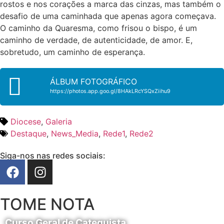
rostos e nos corações a marca das cinzas, mas também o
desafio de uma caminhada que apenas agora começava.
O caminho da Quaresma, como frisou o bispo, é um
caminho de verdade, de autenticidade, de amor. E,
sobretudo, um caminho de esperança.
ÁLBUM FOTOGRÁFICO
https://photos.app.goo.gl/8HAkLRcYSQxZiihu9
Diocese
,
Galeria
Destaque
,
News_Media
,
Rede1
,
Rede2
Siga-nos nas redes sociais:
TOME NOTA
Curso Geral de Catequista