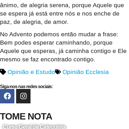
ânimo, de alegria serena, porque Aquele que
se espera já está entre nós e nos enche de
paz, de alegria, de amor.
No Advento podemos então mudar a frase:
Bem podes esperar caminhando, porque
Aquele que esperas, já caminha contigo e Ele
mesmo se faz encontrado contigo.
Opinião e Estudo
Opinião Ecclesia
Siga-nos nas redes sociais:
TOME NOTA
Curso Geral de Catequista