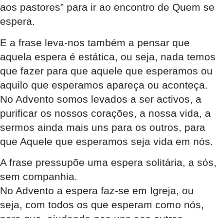
aos pastores” para ir ao encontro de Quem se
espera.
E a frase leva-nos também a pensar que
aquela espera é estática, ou seja, nada temos
que fazer para que aquele que esperamos ou
aquilo que esperamos apareça ou aconteça.
No Advento somos levados a ser activos, a
purificar os nossos corações, a nossa vida, a
sermos ainda mais uns para os outros, para
que Aquele que esperamos seja vida em nós.
A frase pressupõe uma espera solitária, a sós,
sem companhia.
No Advento a espera faz-se em Igreja, ou
seja, com todos os que esperam como nós,