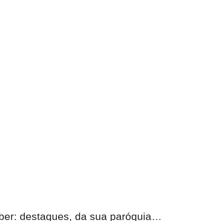
eber:
destaques, da sua paróquia
…